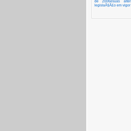
de 2006esuas alte
legislaÃ§Ã£o em vigor 