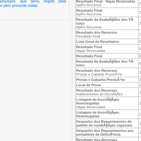
raÃ§Ãµes, que serÃ¡ regido pela
Resultado Final - Vagas Reservadas
2
ApÃ³s Recursos
e pelo presente edital.
Resultado Final
2
ApÃ³s Recursos
Resultado da AvaliaÃ§Ã£o dos TÃ­
tulos
2
ApÃ³s Recursos
Resultado dos Recursos
1
Resultado Final
Lista Geral de Resultados
0
Resultado Final
0
Vagas Reservadas
Resultado Final
0
Resultado da AvaliaÃ§Ã£o dos TÃ­
0
tulos
Resultado dos Recursos
3
Provas e Gabarito ProvisÃ³rio
Provas e Gabarito ProvisÃ³rio
2
Local de Prova
1
Resultado dos Recursos
1
Indeferimentos de inscriÃ§Ã£o
Listagem de InscriÃ§Ãµes
Homologadas
1
Vagas Reservadas
Listagem de InscriÃ§Ãµes
1
Homologadas
Despacho dos Requerimentos de
1
pedido de condiÃ§Ãµes especiais
Despacho dos Requerimentos aos
1
portadores de DeficiÃªncia
Resultado dos Recursos