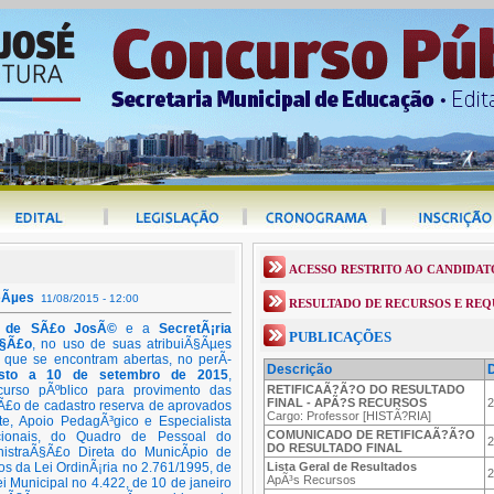
ACESSO RESTRITO AO CANDIDAT
§Ãµes
11/08/2015 - 12:00
RESULTADO DE RECURSOS E RE
al de SÃ£o JosÃ©
e a
SecretÃ¡ria
PUBLICAÇÕES
Ã§Ã£o
, no uso de suas atribuiÃ§Ãµes
o que se encontram abertas, no perÃ­
Descrição
sto a 10 de setembro de 2015
,
curso pÃºblico para provimento das
RETIFICAÃ?Ã?O DO RESULTADO
FINAL - APÃ?S RECURSOS
2
Ã£o de cadastro reserva de aprovados
Cargo: Professor [HISTÃ?RIA]
te, Apoio PedagÃ³gico e Especialista
COMUNICADO DE RETIFICAÃ?Ã?O
ionais, do Quadro de Pessoal do
2
DO RESULTADO FINAL
istraÃ§Ã£o Direta do MunicÃ­pio de
s da Lei OrdinÃ¡ria no 2.761/1995, de
Lista Geral de Resultados
2
ApÃ³s Recursos
ei Municipal no 4.422, de 10 de janeiro