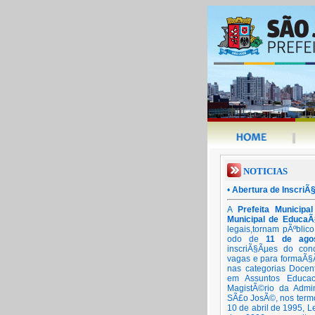
NOTICIAS
•
Abertura de InscriÃ
A
Prefeita Municip
Municipal de Educa
legais,tornam pÃºblic
odo de
11 de ago
inscriÃ§Ãµes do con
vagas e para formaÃ§
nas categorias Docen
em Assuntos Educac
MagistÃ©rio da Admin
SÃ£o JosÃ©, nos termo
10 de abril de 1995, L